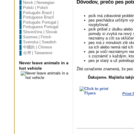
Dôvodov, prečo pes potr
Norsk | Norwegian
Polski | Polish
Português Brasil |
psík má zdravotné problé
Portuguese Brazil
pes prechádza určitým výc
Português Portugal |
rozptyľovať,
Portuguese Portugal
psík prišiel z útulku aleb
Slovenčina | Slovak
pomaly si zvyká na nový sv
Suomea | Finish
neznámy a cíti sa skľúče
Svenska | Swedish
pes má z minulosti zlé sk
中國的 | Chinese
sa ich alebo nemá rád ich
pes je voči neznámym nedô
台灣 | Taiwanese
s zoznámiť s každým, kto
pes je starý a už potrebuje
Never leave animals in a
hot vehicle
Žlté označenie znamená, že pes p
Ďakujeme. Majitelia tak
Print f