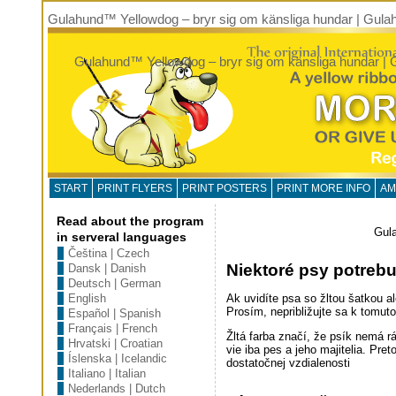
Gulahund™ Yellowdog – bryr sig om känsliga hundar | Gula
Gulahund™ Yellowdog – bryr sig om känsliga hundar | 
START
PRINT FLYERS
PRINT POSTERS
PRINT MORE INFO
AM
Read about the program
Gula
in serveral languages
Čeština | Czech
Niektoré psy potrebu
Dansk | Danish
Deutsch | German
Ak uvidíte psa so žltou šatkou a
English
Prosím, nepribližujte sa k tomuto
Español | Spanish
Français | French
Žltá farba značí, že psík nemá r
Hrvatski | Croatian
vie iba pes a jeho majitelia. Pre
Íslenska | Icelandic
dostatočnej vzdialenosti
Italiano | Italian
Nederlands | Dutch