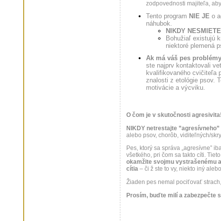
zodpovednosti majiteľa, aby 
Tento program
NIE JE
o a
náhubok.
NIKDY NESMIETE
Bohužiaľ existujú k
niektoré plemená ps
Ak má váš pes problémy
ste najprv kontaktovali ve
kvalifikovaného cvičiteľa 
znalosti z etológie psov.
motivácie a výcviku.
O čom je v skutočnosti agresivita
NIKDY netrestajte ”agresívneho”
alebo psov, chorôb, viditeľných/skr
Pes, ktorý sa správa „agresívne
všetkého, pri čom sa takto cíti. Tie
okamžite svojmu vystrašenému ale
cítia
– či ž ste to vy, niekto iný ale
Žiaden pes nemal pociťovať strach,
Prosím, buďte milí a zabezpečte sv