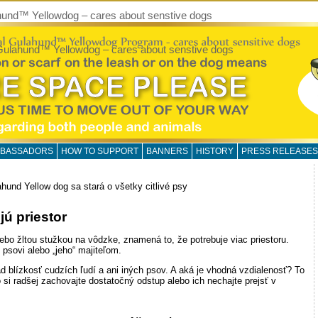
hund™ Yellowdog – cares about senstive dogs
Gulahund™ Yellowdog – cares about senstive dogs
BASSADORS
HOW TO SUPPORT
BANNERS
HISTORY
PRESS RELEASES
hund Yellow dog sa stará o všetky citlivé psy
jú priestor
lebo žltou stužkou na vôdzke, znamená to, že potrebuje viac priestoru.
 psovi alebo „jeho“ majiteľom.
ád blízkosť cudzích ľudí a ani iných psov. A aká je vhodná vzdialenosť? To
to si radšej zachovajte dostatočný odstup alebo ich nechajte prejsť v