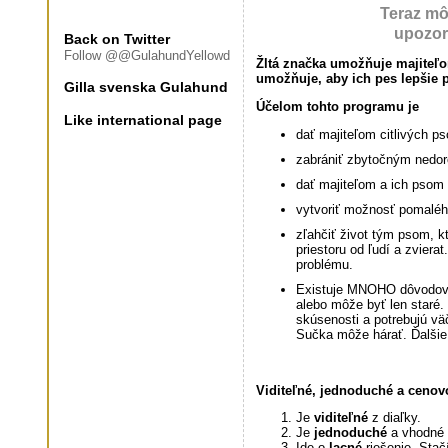
Teraz mô
upozorn
Back on Twitter
Follow @@GulahundYellowd
Žltá značka umožňuje majiteľom
umožňuje, aby ich pes lepšie 
Gilla svenska Gulahund
Účelom tohto programu je
Like international page
dať majiteľom citlivých p
zabrániť zbytočným nedo
dať majiteľom a ich psom v
vytvoriť možnosť pomalého
zľahčiť život tým psom, kt
priestoru od ľudí a zviera
problému.
Existuje MNOHO dôvodov, p
alebo môže byť len staré.
skúsenosti a potrebujú väč
Sučka môže hárať. Ďalšie
Viditeľné, jednoduché a cenov
Je
viditeľné
z diaľky.
Je
jednoduché
a vhodné 
Ide o
lacné
riešenie. Stačí