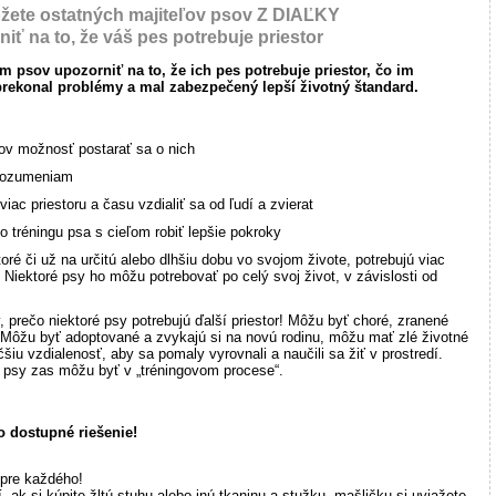
žete ostatných majiteľov psov Z DIAĽKY
iť na to, že váš pes potrebuje priestor
 psov upozorniť na to, že ich pes potrebuje priestor, čo im
prekonal problémy a mal zabezpečený lepší životný štandard.
sov možnosť postarať sa o nich
rozumeniam
iac priestoru a času vzdialiť sa od ľudí a zvierat
 tréningu psa s cieľom robiť lepšie pokroky
oré či už na určitú alebo dlhšiu dobu vo svojom živote, potrebujú viac
t. Niektoré psy ho môžu potrebovať po celý svoj život, v závislosti od
rečo niektoré psy potrebujú ďalší priestor! Môžu byť choré, zranené
 Môžu byť adoptované a zvykajú si na novú rodinu, môžu mať zlé životné
šiu vzdialenosť, aby sa pomaly vyrovnali a naučili sa žiť v prostredí.
 psy zas môžu byť v „tréningovom procese“.
o dostupné riešenie!
pre každého!
, ak si kúpite žltú stuhu alebo inú tkaninu a stužku, mašličku si uviažete