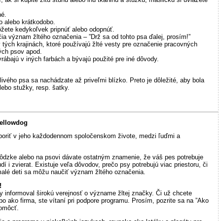
né.
o alebo krátkodobo.
ôžete kedykoľvek pripnúť alebo odopnúť.
čia význam žltého označenia – ”Drž sa od tohto psa ďalej, prosím!”
ých krajinách, ktoré používajú žlté vesty pre označenie pracovných
ých psov apod.
rábajú v iných farbách a bývajú použité pre iné dôvody.
itlivého psa sa nachádzate až priveľmi blízko. Preto je dôležité, aby bola
ebo stužky, resp. šatky.
Yellowdog
poriť v jeho každodennom spoločenskom živote, medzi ľuďmi a
vôdzke alebo na psovi dávate ostatným znamenie, že váš pes potrebuje
dí i zvierat. Existuje veľa dôvodov, prečo psy potrebujú viac priestoru, či
 malé deti sa môžu naučiť význam žltého označenia.
!
informoval širokú verejnosť o význame žltej značky. Či už chcete
 ako firma, ste vítaní pri podpore programu. Prosím, pozrite sa na ”Ako
pomôcť.