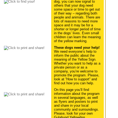
dog, you can now signal to
others that your dog need
some space or time to get out
of their way – regarding both
people and animals. There are
lots of reasons to need more
space and it may be for a
shorter or longer period of time
in the dogs’ lives. Even small
children can learn the meaning
of the yellow marking.
These dogs need your help!
We need everyone’s help to
inform the public about the
meaning of the Yellow Sign.
Whether you want to help as a
private person or as a
company, you’re welcome to
promote the program. Please,
look at ”How to support” and
find out how you can help.
On this page you’ll find
information about the program
in several languages, as well
as flyers and posters to print
and share in your local
community and surroundings.
Please, look for your own
Gulahund Yellowdog