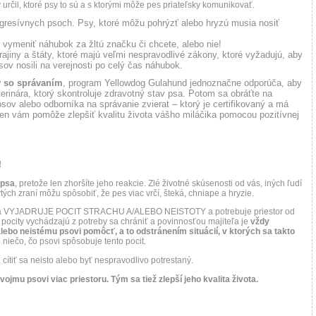
určil, ktoré psy to sú a s ktorými môže pes priateľsky komunikovať.
gresívnych psoch. Psy, ktoré môžu pohrýzť alebo hryzú musia nosiť
vymeniť náhubok za žltú značku či chcete, alebo nie!
rajiny a štáty, ktoré majú veľmi nespravodlivé zákony, ktoré vyžadujú, aby
ov nosili na verejnosti po celý čas náhubok.
 so správaním
, program Yellowdog Gulahund jednoznačne odporúča, aby
terinára, ktorý skontroluje zdravotný stav psa. Potom sa obráťte na
psov alebo odborníka na správanie zvierat – ktorý je certifikovaný a má
 Ten vám pomôže zlepšiť kvalitu života vášho miláčika pomocou pozitívnej
!
 psa
, pretože len zhoršíte jeho reakcie. Zlé životné skúsenosti od vás, iných ľudí
ytých zraní môžu spôsobiť, že pes viac vrčí, šteká, chniape a hryzie.
” iba VYJADRUJE POCIT STRACHU A/ALEBO NEISTOTY a potrebuje priestor od
to pocity vychádzajú z potreby sa chrániť a povinnosťou majiteľa je
vždy
bo neistému psovi pomôcť, a to odstránením situácií, v ktorých sa takto
bo niečo, čo psovi spôsobuje tento pocit.
 cítiť sa neisto alebo byť nespravodlivo potrestaný.
ojmu psovi viac priestoru. Tým sa tiež zlepší jeho kvalita života.