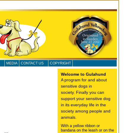
MEDIA
CONTACT US
COPYRIGHT
Welcome to Gulahund
A program for and about
sensitive dogs in
society.
Finally you can
support your sensitive dog
in its everyday life in the
society among people and
animals.
With a yellow ribbon or
bandana on the leash or on the