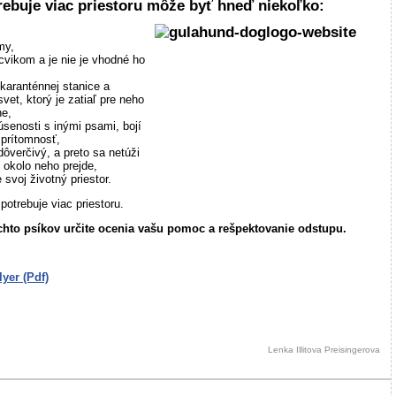
ebuje viac priestoru môže byť hneď niekoľko:
my,
vikom a je nie je vhodné ho
o karanténnej stanice a
et, ktorý je zatiaľ pre neho
ne,
úsenosti s inými psami, bojí
 prítomnosť,
verčivý, a preto sa netúži
 okolo neho prejde,
 svoj životný priestor.
otrebuje viac priestoru.
ýchto psíkov určite ocenia vašu pomoc a rešpektovanie odstupu.
lyer (Pdf)
Lenka Illitova Preisingerova