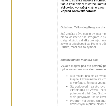
Na tejto stránke nájdete informá
tlač a zdieľanie v miestnej komu
Yellowdog vo vašej krajine a rovn
Vopred obrovská vďaka!
Gulahund Yellowdog Program chc
Žltá značka dáva majiteľovi psa mo
blaho vlastného psa. Program je pla
o signalizáciu z diaľky pre iných ma
zvykol a prispôsobil sa. Preto je dô
Stužka, mašlička za symbol.
Zodpovednosť majiteľa psa
Vy, ako majiteľ psa ste povinný p
byť oboznámení s účelom označo
Ako majiteľ psa ste za svoj
krajine. Okrem iného ste vžd
aj v prípade, že ľudia vedi
Ste zodpovední za výchovu 
v tréningu a pri výcviku. Ni
potrebovať dlhší čas, či už 
sťažujú vyrovnať sa so živo
Program Yellowdog Gulahund
dôverčivými a priateľskými p