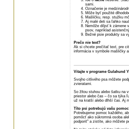
sami.
Označenie je medzinárod
Môže byť použité dlhodob
Mašličku, resp. stužku m
Aj malé deti sa ľahko nau
Nemôže dôjsť k zámene v t
psov, napríklad asistenčn
Bežné psie produkty sa vy
Prečo nie text?
Ak si chcete prečítať text, pre c
informácia v symbole mašličky al
Vitajte v programe Gulahund 
Svojho citlivého psa môžete pod
zvieratami.
So žltou stuhou alebo šatku na 
priestor alebo čas – čo sa týka ľu
už na kratší alebo dlhší čas. Aj
Títo psi potrebujú vašu pomoc
Potrebujeme pomoc každého, aby 
pomôcť ako súkromná osoba alebo
podporiť” a zistíte, ako môžete 