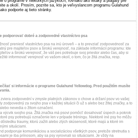
cie o programe v niekoľkých jazykoch, rovnako ako letáky a plagáty pre
nite a okolí. Prosím, pozrite sa, kto je veľvyslancom programu Gulahund
ako podporte aj tieto stránky.
e podporovať dobré a zodpovedné vlastníctvo psa
žnosť preniesť vlastníctvo psa na inú úroveň – a to prevziať zodpovednosť za
tný pre majiteľov psov a širokú verejnosť, na základe informácií programu: Ide
jiteľov a širokú verejnosť, že váš pes potrebuje svoj priestor alebo čas, aby si
ležité informovať verejnosť vo vašom okolí, o tom, čo je žltá značka, resp.
rečítať si informácie o programe Gulahund Yellowdog. Pred použitím musíte
vania.
e zviera zodpovední v zmysle platných zákonov o chove a držaní psov vo vašej
y zodpovedný za svojho psa v každej situácii či už s alebo bez žltej značky, a to
a alebo nevedia o žltom označení.
a výcvik svojho psa. Žltá značka má psovi pomôcť dosahovať úspech a pokrok
ektoré psy potrebujú označenie len v prípade tréningu. Niektoré iné psy ho môžu
v dôsledku traumy, ktorú zažili alebo zlých skúseností, ktoré majú a ktoré im
tnými situáciami.
 podporuje komunikáciou a socializáciou všetkých psov, pretože stretnutia s
sami je iba prínosom, aby sa psy vyrovnali so situáciami. Je vždy na