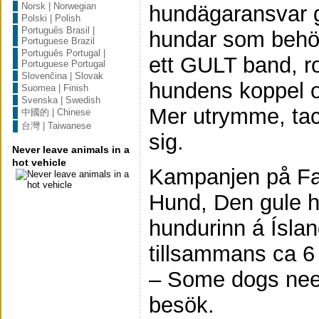
Norsk | Norwegian
hundägaransvar 
Polski | Polish
Português Brasil |
hundar som behö
Portuguese Brazil
Português Portugal |
ett GULT band, ro
Portuguese Portugal
Slovenčina | Slovak
hundens koppel o
Suomea | Finish
Svenska | Swedish
Mer utrymme, tack
中國的 | Chinese
台灣 | Taiwanese
sig.
Never leave animals in a
hot vehicle
Kampanjen på Fa
Hund, Den gule h
hundurinn á Íslan
tillsammans ca 
– Some dogs nee
besök.