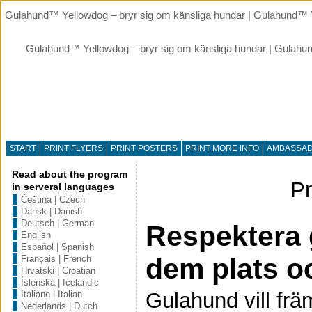
Gulahund™ Yellowdog – bryr sig om känsliga hundar | Gulahund™ Y
Gulahund™ Yellowdog – bryr sig om känsliga hundar | Gulahu
START
PRINT FLYERS
PRINT POSTERS
PRINT MORE INFO
AMBASSA
Read about the program
Pr
in serveral languages
Čeština | Czech
Dansk | Danish
Deutsch | German
Respektera 
English
Español | Spanish
dem plats och
Français | French
Hrvatski | Croatian
Íslenska | Icelandic
Gulahund vill frä
Italiano | Italian
Nederlands | Dutch