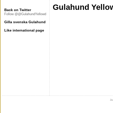
Gulahund Yell
Back on Twitter
Follow @@GulahundYellowd
Gilla svenska Gulahund
Like international page
Ju